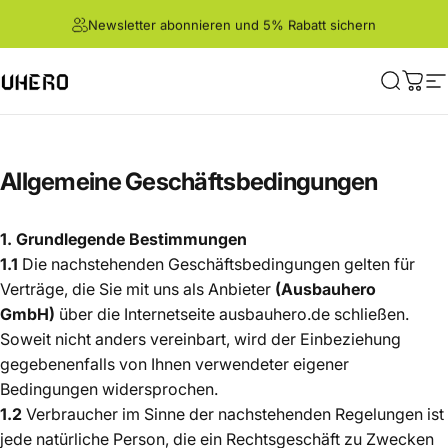
Direkt zum Inhalt
Newsletter abonnieren und 5% Rabatt sichern
ero
Suche
War
S
Allgemeine
Geschäftsbedingungen
1. Grundlegende Bestimmungen
1.1
Die nachstehenden Geschäftsbedingungen gelten für
Verträge, die Sie mit uns als Anbieter
(Ausbauhero
GmbH)
über die Internetseite ausbauhero.de schließen.
Soweit nicht anders vereinbart, wird der Einbeziehung
gegebenenfalls von Ihnen verwendeter eigener
Bedingungen widersprochen.
1.2
Verbraucher im Sinne der nachstehenden Regelungen ist
jede natürliche Person, die ein Rechtsgeschäft zu Zwecken