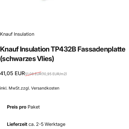
Anbieter:
Knauf Insulation
Knauf
Insulation
TP432B
Fassadenplatte
(schwarzes
Vlies)
Verkaufspreis
Normaler Preis
Grundpreis
41,05 EUR
51,08 EUR
(10,95 EUR
/
m2)
pro
inkl. MwSt.zzgl.
Versandkosten
Preis pro
Paket
Lieferzeit
ca. 2-5 Werktage