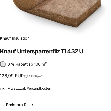
Anbieter:
Knauf Insulation
Knauf
Untersparrenfilz
TI
432
U
10 % Rabatt ab 100 m²
Grundpreis
126,99 EUR
(7,84 EUR
/
m2)
pro
inkl. MwSt.zzgl.
Versandkosten
Preis pro
Rolle