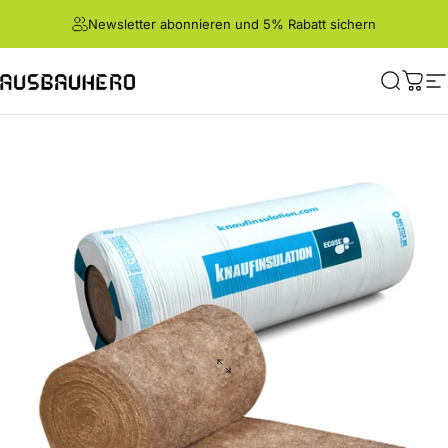
Direkt zum Inhalt
Newsletter abonnieren und 5% Rabatt sichern
Ausbauhero
Suche
War
S