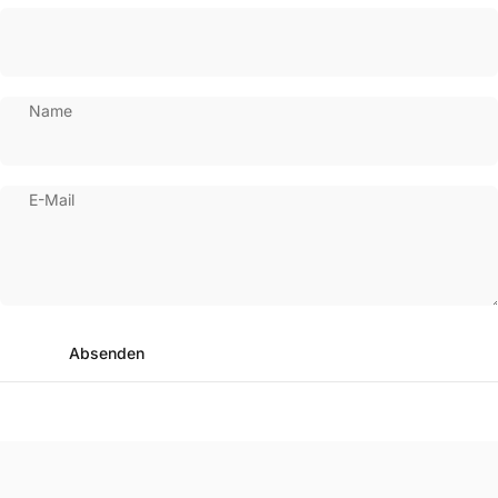
Name
E-Mail
Absenden
Nachricht
Absenden